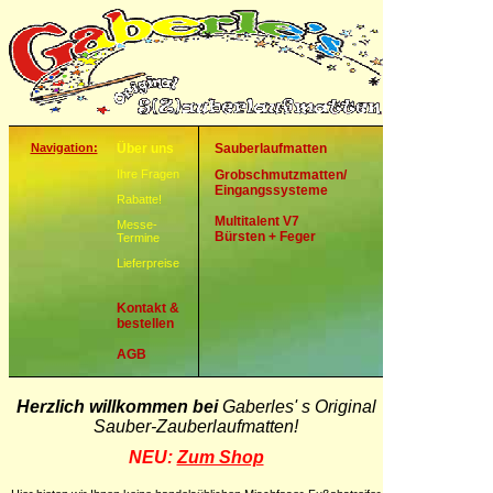
Navigation:
Über uns
Sauberlaufmatten
Ihre Fragen
Grobschmutzmatten/
Eingangssysteme
Rabatte!
Multitalent V7
Messe-
Bürsten + Feger
Termine
Lieferpreise
Kontakt &
bestellen
AGB
Herzlich willkommen bei
Gaberles' s Original
Sauber-Zauberlaufmatten!
NEU:
Zum Shop