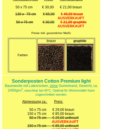
50 x 75 cm € 30,00 € 21,00 braun
130 x 75 cm
€ 65,00
€ 49,00 braun
AUSVERKAUFT
50 x 75 cm
€ 30,00
€ 21,00 graphite
AUSVERKAUFT
Preise inkl. gesetzlicher MwSt.
braun
graphite
Farben
Sonderposten Cotton Premium light
Baumwolle mit Latexrücken,
ohne
Gummirand, Gewicht, ca.
2
2400g/
m
, waschbar bei 40°C, Optimal für Wohnmobile! Kann
.
zugeschnitten werden
Abmessung ca.:
Preis:
50 x 75 cm
€ 29,00 braun
150 x 75 cm
€ 85,00 braun
50 x 75 cm € 29,00 anthrazit
AUSVERKAUFT
150 x 75 cm € 85,00 anthrazit