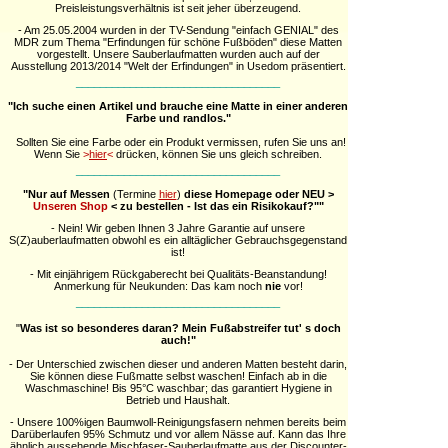
Preisleistungsverhältnis ist seit jeher überzeugend.
- Am 25.05.2004 wurden in der TV-Sendung "einfach GENIAL" des
MDR zum Thema "Erfindungen für schöne Fußböden" diese Matten
vorgestellt. Unsere Sauberlaufmatten wurden auch auf der
Ausstellung 2013/2014 "Welt der Erfindungen" in Usedom präsentiert.
__________________________________
"Ich suche einen Artikel und brauche eine Matte in einer anderen
Farbe und randlos."
Sollten Sie eine Farbe oder ein Produkt vermissen, rufen Sie uns an!
Wenn Sie
>
hier
<
drücken, können Sie uns gleich schreiben.
__________________________________
"Nur auf Messen
(Termine
hier
)
diese Homepage oder NEU >
Unseren Shop
< zu bestellen - Ist das ein Risikokauf?""
- Nein! Wir geben Ihnen 3 Jahre Garantie auf unsere
S(Z)auberlaufmatten obwohl es ein alltäglicher Gebrauchsgegenstand
ist!
- Mit einjährigem Rückgaberecht bei Qualitäts-Beanstandung!
Anmerkung für Neukunden: Das kam noch
nie
vor!
__________________________________
"
Was ist so besonderes daran? Mein Fußabstreifer tut' s doch
auch!"
- Der Unterschied zwischen dieser und anderen Matten besteht darin,
Sie können diese Fußmatte selbst waschen! Einfach ab in die
Waschmaschine! Bis 95°C waschbar; das garantiert Hygiene in
Betrieb und Haushalt.
-
Unsere 100%igen Baumwoll-Reinigungsfasern nehmen bereits beim
Darüberlaufen 95%
Schmutz und vor allem Nässe auf.
Kann das Ihre
ähnlich aussehende Mischfaser-Sauberlaufmatte aus der Discounter-