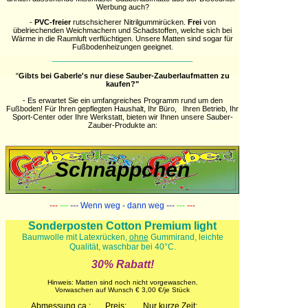
Werbung
auch?
-
PVC-freier
rutschsicherer
Nitrilgummirücken.
Frei
von
übelriechenden Weichmachern und Schadstoffen,
welche sich bei
Wärme in die Raumluft verflüchtigen. Unsere Matten sind sogar für
Fußbodenheizungen geeignet.
__________________________________
"
Gibts bei Gaberle's nur diese Sauber-Zauberlaufmatten zu
kaufen?"
- Es erwartet Sie ein umfangreiches Programm rund um den
Fußboden! Für Ihren gepflegten Haushalt, Ihr Büro, Ihren Betrieb, Ihr
Sport-Center oder Ihre Werkstatt, bieten wir Ihnen unsere Sauber-
Zauber-Produkte an:
Schnäppchen
---
---
---
Wenn weg - dann weg
---
---
---
Sonderposten Cotton Premium light
Baumwolle mit Latexrücken,
ohne
Gummirand, leichte
Qualität, waschbar bei 40°C.
30% Rabatt!
Hinweis: Matten sind noch nicht vorgewaschen.
Vorwaschen auf Wunsch € 3,00 €/je Stück
Abmessung ca.:
Preis:
Nur kurze Zeit: