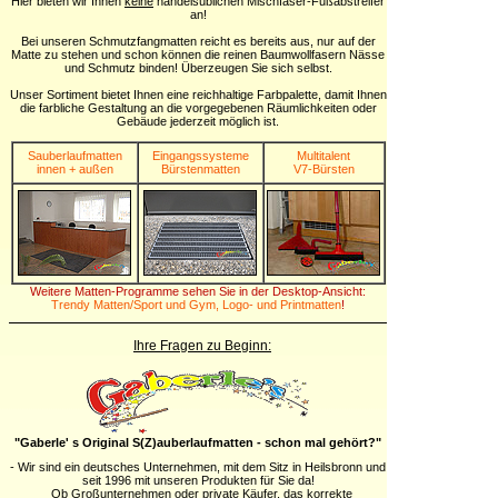
Hier bieten wir Ihnen
keine
handelsüblichen Mischfaser-Fußabstreifer
an!
Bei unseren Schmutzfangmatten reicht es bereits aus, nur auf der
Matte zu stehen und schon können die reinen Baumwollfasern Nässe
und Schmutz binden! Überzeugen Sie sich selbst.
Unser Sortiment bietet Ihnen eine reichhaltige Farbpalette, damit Ihnen
die farbliche Gestaltung an die vorgegebenen Räumlichkeiten oder
Gebäude jederzeit möglich ist.
Sauberlaufmatten
Eingangssysteme
Multitalent
innen + außen
Bürstenmatten
V7-Bürsten
Weitere Matten-Programme sehen Sie in der Desktop-Ansicht:
Trendy Matten/Sport und Gym, Logo- und Printmatten
!
Ihre Fragen zu Beginn:
"Gaberle' s Original S(Z)auberlaufmatten - schon mal gehört?"
- Wir sind ein deutsches Unternehmen, mit dem Sitz in Heilsbronn und
seit 1996 mit unseren Produkten für Sie da!
Ob Großunternehmen oder private Käufer, das korrekte