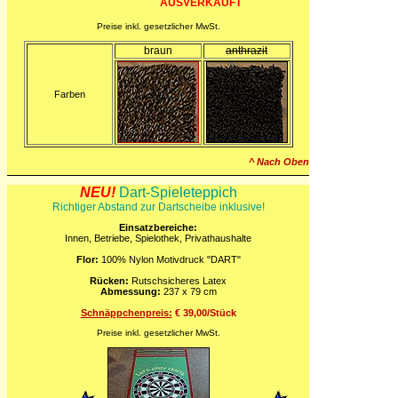
AUSVERKAUFT
Preise inkl. gesetzlicher MwSt.
braun
anthrazit
Farben
^ Nach Oben
NEU!
Dart-Spieleteppich
Richtiger Abstand zur Dartscheibe inklusive!
Einsatzbereiche:
Innen, Betriebe, Spielothek, Privathaushalte
Flor:
100% Nylon Motivdruck "DART"
Rücken:
Rutschsicheres Latex
Abmessung:
237 x 79 cm
Schnäppchenpreis:
€ 39,00/Stück
Preise inkl. gesetzlicher MwSt.